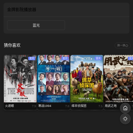
率领的BLADE小队。为了完成任务，林朗带领着三名默契十足的生死队友一同迎
头闯进了这个结局莫测的生死局……
金牌影院
播放器
蓝光
猜你喜欢
换一换
蓝光
蓝光
蓝光
蓝
火遮眼
寒战1994
绵羊侦探团
用武之地
7.9
7.0
7.5