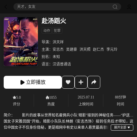
天才，女友
赴汤蹈火
动作
犯罪
导演：
洪天祥
主演：
安志杰
吴建豪
洪天照
赵仁杰
李元玲
别名：
未知
语言：
汉语普通话
立即播放
2025.07.11
88分钟
5.0
1055
评分
热度
上映时间
时间
简介：
影片的故事从世界知名雇佣兵小队’暗影”接到的神秘任务——“护送中
国女子宋雅回国”开始，暗影小队队长林朗（安志杰饰）接到任务后才得知，这
位中国女子不仅身份隐秘，更是暗网中有史以来单人悬赏最高额的
人物。重金之下全世界杀手都蠢蠢欲动，甚至还有全球通缉犯Roy（吴建豪饰）