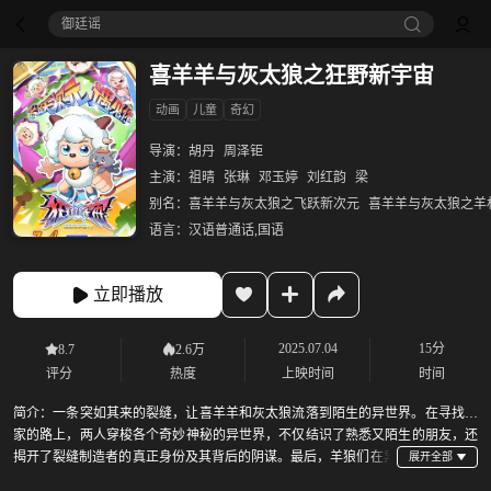
御廷谣‎
喜羊羊与灰太狼之狂野新宇宙
动画
儿童
奇幻
导演：
胡丹
周泽钜
主演：
祖晴
张琳
邓玉婷
刘红韵
梁
别名：
喜羊羊与灰太狼之飞跃新次元
喜羊羊与灰太狼之羊村
语言：
汉语普通话,国语
立即播放
2025.07.04
15分
8.7
2.6万
评分
热度
上映时间
时间
简介：
一条突如其来的裂缝，让喜羊羊和灰太狼流落到陌生的异世界。在寻找回
家的路上，两人穿梭各个奇妙神秘的异世界，不仅结识了熟悉又陌生的朋友，还
揭开了裂缝制造者的真正身份及其背后的阴谋。最后，羊狼们在异
世界朋友的帮助下，合力将幕后黑手击败， 再一次拯救了世界。