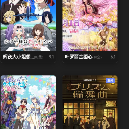
辉夜大小姐想...
叶罗丽金鎏心
9.1
6.1
(02集)
(10全)
蓝光