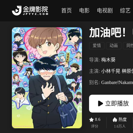
首页
电影
电视剧
综艺
加油吧！
爱情
动画
同
导演:
梅木葵
主演:
小林千晃
榊原
别名:
Ganbare!Nakamu
立即播放
8.6
热度
评分
1.6万
人