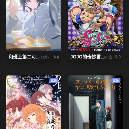
和班上第二可...
JOJO的奇妙冒...
6.4
9.0
(12集)
(01全)
蓝光
蓝光