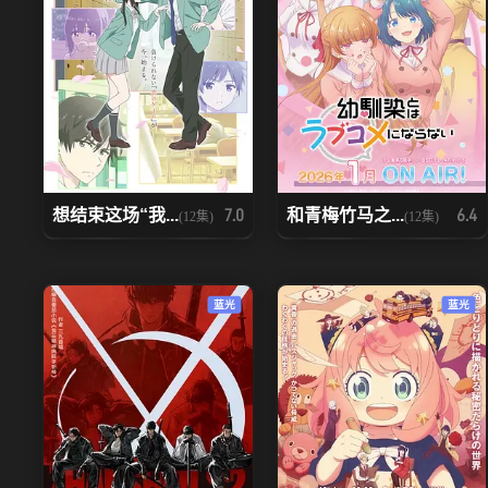
想结束这场“我...
和青梅竹马之...
7.0
6.4
(12集)
(12集)
蓝光
蓝光