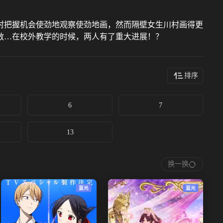
村把握机会使劲地观察使劲地画，然而隔壁女生川村画得更
救…在校外教学的时候，两人有了重大进展！？
排序
6
7
13
换一换
蓝光
蓝光