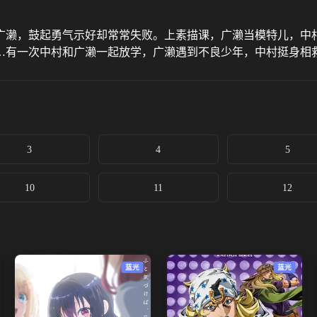
广濑，鼓起勇气示好却常常失败。上素描课，广濑当模特儿，中
…有一次中村和广濑一起放学，广濑遇到不良少年，中村挺身相
3
4
5
10
11
12
蓝光
蓝光