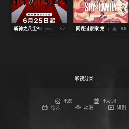
斩神之凡尘神...
间谍过家家 第...
8.2
8.8
(9/15)
(13全)
影视分类
电影
电视剧
综艺
动漫
短剧