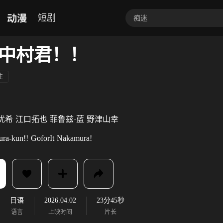
动漫
短剧
中村君！！
性
优希
江口拓也
菲鲁兹·蓝
野津山幸
ra-kun!!
GoforIt
Nakamura!
日语
2026.04.02
23分45秒
语言
上映时间
片长