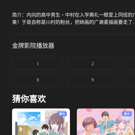
简介：
内向的高中男生‧中村在入学典礼一眼爱上同班的
美！于是自称是川村的粉丝，把她画的广濑素描画要走了
金牌影院
播放器
1
2
8
9
猜你喜欢
蓝光
蓝光