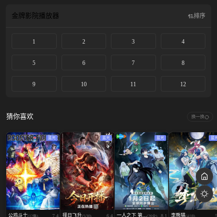
大規模な呪い合い「渋谷事変」が始まる―。 そして戦いは、史上最悪の術師・
加茂憲倫が仕組んだ殺し合い「死滅回游」へ。 「渋谷事変」を経て、魔窟と化
金牌影院
播放器
排序
す全国10の結界コロニー。 そんな大混乱の最中、虎杖の死刑執行役として特級
術師・乙骨憂太が立ちはだかる。 絶望の中で、なおも戦い続ける虎杖。 無情
1
2
3
4
にも、刃を向ける乙骨。 加速していく呪いの混沌。 同じ師を持つ虎杖と乙
骨、二人の死闘が始まる——
5
6
7
8
9
10
11
12
猜你喜欢
换一换
蓝光
蓝光
蓝光
蓝
公鸡斗士
择日飞升
一人之下 第...
李熊猫
7.4
6.4
8.1
(12集)
(5/30)
(26全)
(4/18)