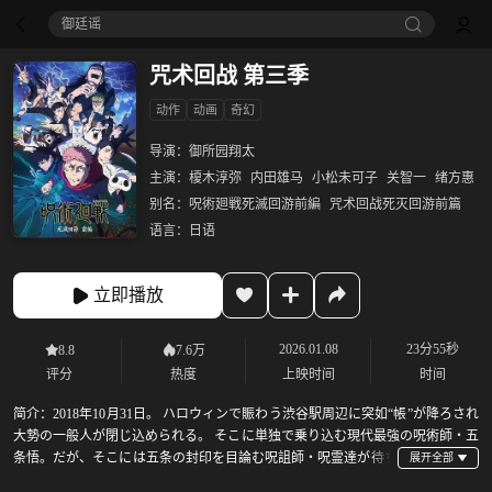
御廷谣‎
咒术回战 第三季
动作
动画
奇幻
导演：
御所园翔太
主演：
榎木淳弥
内田雄马
小松未可子
关智一
绪方惠
别名：
呪術廻戦死滅回游前編
咒术回战死灭回游前篇
语言：
日语
立即播放
2026.01.08
23分55秒
8.8
7.6万
评分
热度
上映时间
时间
简介：
2018年10月31日。 ハロウィンで賑わう渋谷駅周辺に突如“帳”が降ろされ
大勢の一般人が閉じ込められる。 そこに単独で乗り込む現代最強の呪術師・五
条悟。だが、そこには五条の封印を目論む呪詛師・呪霊達が待ち
構えていた。 渋谷に集結する虎杖悠仁ら、数多くの呪術師たち。 かつてない